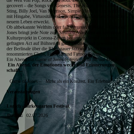
die Welt von Pop, Rock und Soul. Doch hier wird nicht einfach
gecovert – die Songs von Genesis, The Police, Elton John,
Sting, Billy Joel, Van Morrison, Simple Minds u.v.m. werden
mit Hingabe, Virtuosität und einem eigenen, frischen Sound zu
neuem Leben erweckt.
Ob altbekannte Welthits oder fast vergessene Perlen – Game of
Jones bringt jede Note zum Strahlen. Was einst als spontanes
Kulturprojekt in Corona-Zeiten begann, ist längst zu einem
gefragten Act auf Bühnen in ganz Deutschland geworden – von
der Berlinale über die Rheingauer Jazzwoche bis hin zu
renommierten Clubs, Festivals und Firmen-Events.
Ein Abend mit Game of Jones bedeutet mehr als nur Musik:
Ein Abend, der Emotionen weckt und Erinnerungen
schafft..
Game of Jones – Mehr als ein Konzert. Ein Erlebnis
Veranstaltungen
Lorsch - Birkengarten Festival
Datum:
02.07.2026