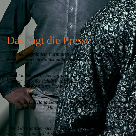
Das sagt die Presse:
„Die neu gegründete Formation „Game of Jones“ riss bei
ihrem Konzert ihr Publikum buchstäblich von den Sitzen.“
„Nicht mitsingen? Das war unmöglich. Die Spielfreude der
Musiker war offensichtlich, allesamt Könner ihres
Fachs.“
Starkenburg Echo, 4.4.22
„Die Band Game of Jones lässt im Mobile Perlen der
Musikgeschichte glänzen“
- BA, 20.12.22
„Die Gäste tanzten sich regelrecht den Kopf frei. Für den
passenden Soundtrack sorgten hervorragende