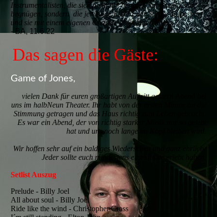
Instrumentalisten, die sich nicht mit banalen Songduplikaten
begnügen, sondern die jeweilige Essenz der Stü
cke aufgespürt
und sie mit einem eigenen Charme aufgeladen haben.“
- BA, 11.6.22
Das sagen die Gäste:
Game of Jones,
vielen Dank für euren großartigen Auftritt gestern Abend bei
uns im halbNeun Theater. Ihr habt von der ersten Minute an die
Stimmung getragen und das Haus richtig zum Leben gebracht.
Es war ein Abend, der von richtig starker Musik nur so gelebt
hat und uns noch lange im Kopf bleiben wird.
Wir hoffen sehr auf ein baldiges Wiedersehen und ganz ehrlich:
Jeder sollte euch mindestens einmal live erlebt haben.
Setlist Auszug
Prelude - Billy Joel
All about soul - Billy Joel
Ride like the wind - Christopher Cross