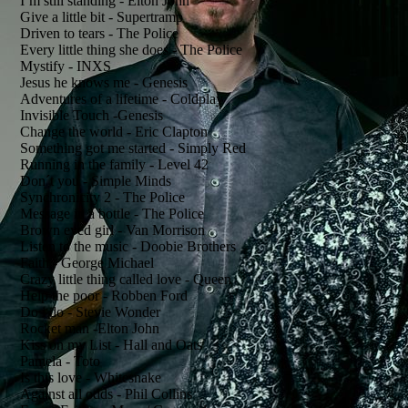
I´m still standing - Elton John
Give a little bit - Supertramp
Driven to tears - The Police
Every little thing she does - The Police
Mystify - INXS
Jesus he knows me - Genesis
Adventures of a lifetime - Coldplay
Invisible Touch -Genesis
Change the world - Eric Clapton
Something got me started - Simply Red
Running in the family - Level 42
Don´t you - Simple Minds
Synchronicity 2 - The Police
Message in a bottle - The Police
Brown eyed girl - Van Morrison
Listen to the music - Doobie Brothers
Faith - George Michael
Crazy little thing called love - Queen
Help the poor - Robben Ford
Do i do - Stevie Wonder
Rocket man -Elton John
Kiss on my List - Hall and Oats
Pamela - Toto
Is this love - Whitesnake
Against all odds - Phil Collins